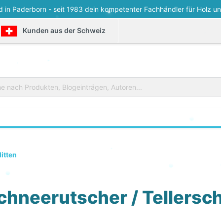
d in Paderborn - seit 1983 dein kompetenter Fachhändler für Holz un
Kunden aus der Schweiz
itten
unststoffschlitten
Bobschlitten
chneerutscher / Tellersch