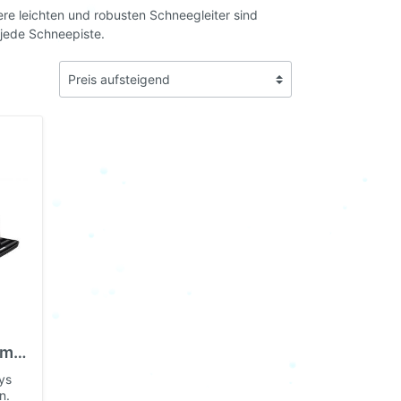
re leichten und robusten Schneegleiter sind
r jede Schneepiste.
mit
bys
n.