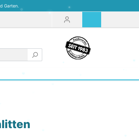
d Garten.
Lenkschlitten
litten