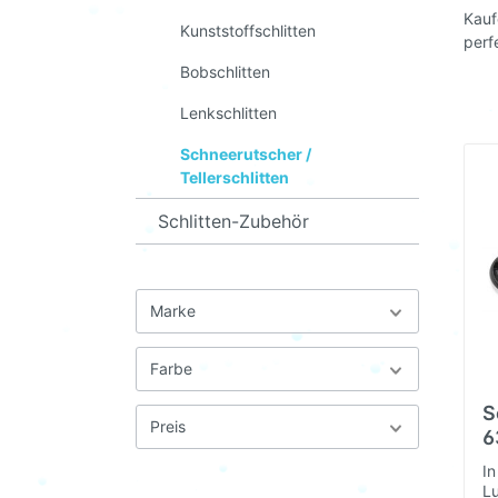
Kauf
Kunststoffschlitten
perf
Bobschlitten
Lenkschlitten
Schneerutscher /
Tellerschlitten
Schlitten-Zubehör
Marke
Farbe
S
Preis
6
In
Lu