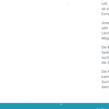
ruft
ob d
Extr
Uns
wild
Läch
Mögl
Die
Spie
such
die 
Die 
kann
Such
dann