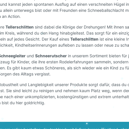
vorgesehen, Kleinkinder auf
, und kannst jeden spontanen Ausflug auf einen verschneiten Hügel in
ebenem und verschneitem
u allein unterwegs bist oder mit Freunden eine Schneeballschlacht ma
Untergrund zu ziehen (nicht
a an Action.
Hänge). Geeignet für Kleink
ab etwa 6 Monaten in
ere
Tellerschlitten
sind dabei die Könige der Drehungen! Mit ihnen sa
Begleitung Erwachsener. Di
 im Kreis, während du den Hang hinabgleitest. Das sorgt für ein einzi
Produkt ist kein Spielzeug!
eln auf jedes Gesicht. Der Kauf eines
Tellerschlitten
ist eine kleine 
ichkeit, Kindheitserinnerungen aufleben zu lassen oder neue zu scha
Schneegleiter
und
Schneerutscher
in unserem Sortiment bieten für j
lzeug für Kinder, die ihre ersten Rodelerfahrungen sammeln, sonder
en. Es gibt kaum etwas Schöneres, als sich wieder wie ein Kind zu f
Sorgen des Alltags vergisst.
Robustheit und Langlebigkeit unserer Produkte sorgt dafür, dass du 
st. Sie sind leicht zu reinigen und nehmen kaum Platz weg, wenn der 
e nach einer unkomplizierten, kostengünstigen und extrem unterhalt
 bist du hier goldrichtig.