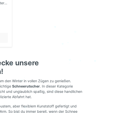
ter.
:
ß für
em
it
t
itzt
ecke unsere
!
ehne
n
um den Winter in vollen Zügen zu genießen.
les
richtige
Schneerutscher
. In dieser Kategorie
itz-
cht und unglaublich spaßig, sind diese handlichen
izierte Abfahrt hat.
riff
obustem, aber flexiblem Kunststoff gefertigt und
Arm. So bist du immer bereit, wenn der Schnee