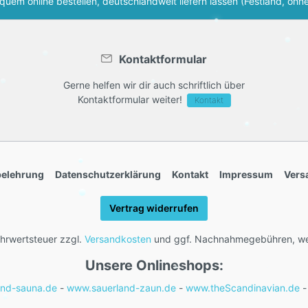
uem online bestellen, deutschlandweit liefern lassen (Festland, ohne
Kontaktformular
Gerne helfen wir dir auch schriftlich über
Kontaktformular weiter!
Kontakt
belehrung
Datenschutzerklärung
Kontakt
Impressum
Vers
Vertrag widerrufen
Mehrwertsteuer zzgl.
Versandkosten
und ggf. Nachnahmegebühren, we
Unsere Onlineshops:
nd-sauna.de
-
www.sauerland-zaun.de
-
www.theScandinavian.de