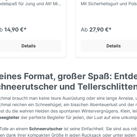
delspaß für Jung und Alt! Mit
Mit Sicherheitsgurt und Pols
iesem farbenfrohen
Im Schnee mit den Kleinsten
hneeteller aus Kunststoff
sicherer Babyschlitten von
acht die Abfahrt besonders
STIGA® Schneewandern und
iel Spaß! Denn der Funbob
Schlittenfahren sind ein Spa
b
14,90 €*
Ab
27,90 €*
eht sich, sobald man die Füße
die ganze Familie. Mit dies
 die Ablage stellt. Maße: Ø
schicken Nachziehschlitten
ACHTUNG: Nicht
können auch die Jüngsten m
Details
Details
eignet für Kinder unter 5
dabei sein, ganz ohne
 Benutzung unter
ermüdende Schlepperei. Mi
ufsicht von Erwachsenen.
Sicherheitsgurt und Kissen s
euer Baby sicher und
komfortabel. Ausstattung
eines Format, großer Spaß: Entd
Babyschlitten: aus robustem
Kunststoff, gefertigt in
hneerutscher und Tellerschlitten
Schweden Sitzschale mit L
für festen Halt hinten und a
den Seiten breite
hmal braucht man keine teure Ausrüstung oder eine lange Anreise, 
Bodenschale/Kufen für stabi
hmal reichen ein Schneehügel, ein bisschen Abenteuerlust und der 
Aufliegen auf dem Schnee S
est du die wahren Helden des spontanen Wintervergnügens. Klein, lei
und Rückenpolster
eegleiter
der perfekte Begleiter für jeden, der Lust auf eine unkompl
Sicherheitsgurt Zugseil mit G
ohne Bremse ACHTUNG: Der
Tolle an einem
Schneerutscher
ist seine Einfachheit. Sie sind aus r
CRUISER Ziehschlitten von
en dank ihrer kompakten Größe in jeden Rucksack oder unter jeden 
STIGA® ist nur dafür