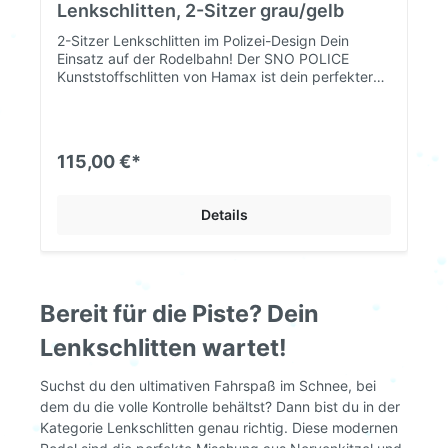
Lenkschlitten, 2-Sitzer grau/gelb
2-Sitzer Lenkschlitten im Polizei-Design Dein
Einsatz auf der Rodelbahn! Der SNO POLICE
Kunststoffschlitten von Hamax ist dein perfekter
Partner für ordentlich Action auf dem verschneiten
Hang - mit dem Lenkrad steuerst du die
beweglichen Kufen, um rasant um die Kurven zu
fahren, und die Mittelbremse gibt dir die Kontrolle,
115,00 €*
wenn schnelles Anhalten gefragt ist. Auf dem
Doppelsitz ist Platz für dich und deinen
Teamkollegen beim gemeinsamen Einsatz. Mit den
Details
mitgelieferten Aufklebern verpasst du deinem
rasanten Gefährt den Look skandinavischer
Polizei-Einheiten. Ausstattung: Korpus aus
robustem HDPE (High Density Polyethylen) Mittel-
Handbremse mit Stahlspikes für stabilen Grip
Bereit für die Piste? Dein
Lenkrad zur Steuerung der Kufen schnell
montierbar Aufkleber zum Dekorieren nach
Lenkschlitten wartet!
Wunsch Maße ca. L 109 x B 55 x H 18 cm
ACHTUNG: Empfohlene maximale Belastung: 80 +
20 kg Empfohlenes Mindestalter: 5 Jahre Mehr
Suchst du den ultimativen Fahrspaß im Schnee, bei
Schlitten auf deinschlitten.de!
dem du die volle Kontrolle behältst? Dann bist du in der
Kategorie Lenkschlitten genau richtig. Diese modernen